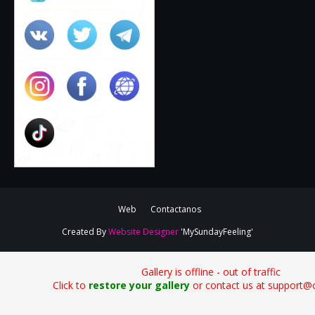
Web
Contactanos
Created By
Website Designer
'MySundayFeeling'
Gallery is offline - out of traffic
Click to
restore your gallery
or contact us at support@