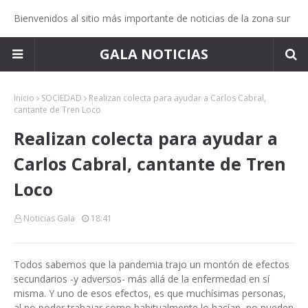
Bienvenidos al sitio más importante de noticias de la zona sur
GALA NOTICIAS
Inicio
SOCIEDAD
Realizan colecta para ayudar a Carlos Cabral,
cantante de Tren Loco
Realizan colecta para ayudar a
Carlos Cabral, cantante de Tren
Loco
Noticias Gala
18:41
Todos sabemos que la pandemia trajo un montón de efectos
secundarios -y adversos- más allá de la enfermedad en sí
misma. Y uno de esos efectos, es que muchísimas personas,
al no poder trabajar como habitualmente lo hacían, no pueden