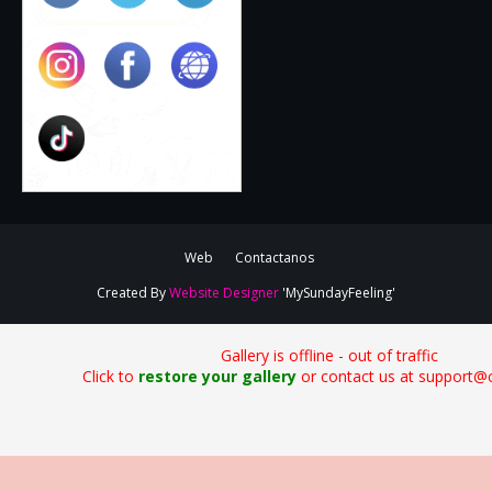
Web
Contactanos
Created By
Website Designer
'MySundayFeeling'
Gallery is offline - out of traffic
Click to
restore your gallery
or contact us at support@