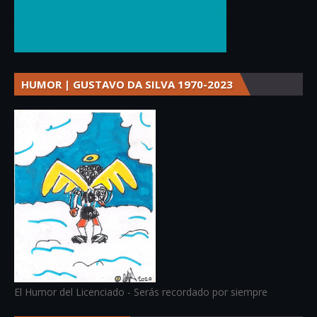
HUMOR | GUSTAVO DA SILVA 1970-2023
El Humor del Licenciado - Serás recordado por siempre