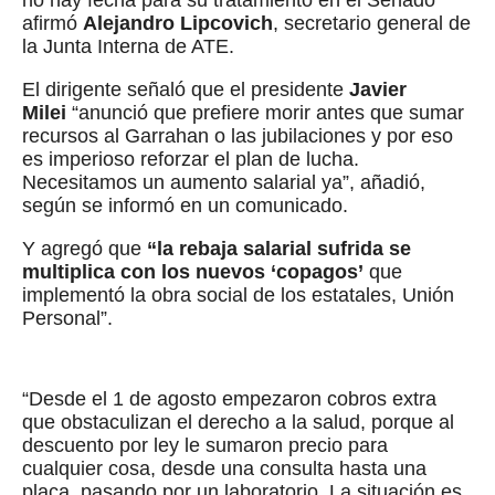
no hay fecha para su tratamiento en el Senado”
afirmó
Alejandro Lipcovich
, secretario general de
la Junta Interna de ATE.
El dirigente señaló que el presidente
Javier
Milei
“anunció que prefiere morir antes que sumar
recursos al Garrahan o las jubilaciones y por eso
es imperioso reforzar el plan de lucha.
Necesitamos un aumento salarial ya”, añadió,
según se informó en un comunicado.
Y agregó que
“la rebaja salarial sufrida se
multiplica con los nuevos ‘copagos’
que
implementó la obra social de los estatales, Unión
Personal”.
“Desde el 1 de agosto empezaron cobros extra
que obstaculizan el derecho a la salud, porque al
descuento por ley le sumaron precio para
cualquier cosa, desde una consulta hasta una
placa, pasando por un laboratorio. La situación es