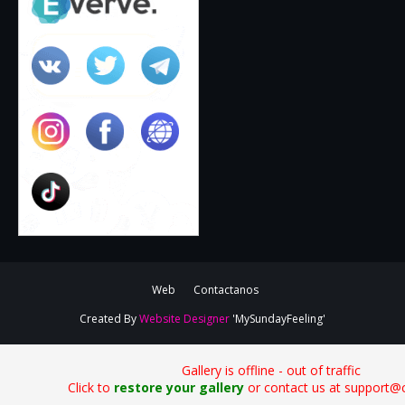
Web
Contactanos
Created By
Website Designer
'MySundayFeeling'
Gallery is offline - out of traffic
Click to
restore your gallery
or contact us at support@