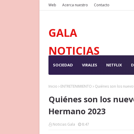
Web
Acerca nuestro
Contacto
GALA
NOTICIAS
SOCIEDAD
VIRALES
NETFLIX
D
Inicio
ENTRETENIMIENTO
Quiénes son los nuev
Quiénes son los nue
Hermano 2023
Noticias Gala
8:47