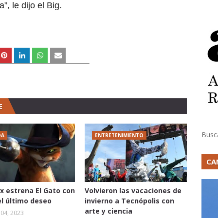
, le dijo el Big.
E
Busc
DA
ENTRETENIMIENTO
CA
 estrena El Gato con
Volvieron las vacaciones de
el último deseo
invierno a Tecnópolis con
arte y ciencia
04, 2023