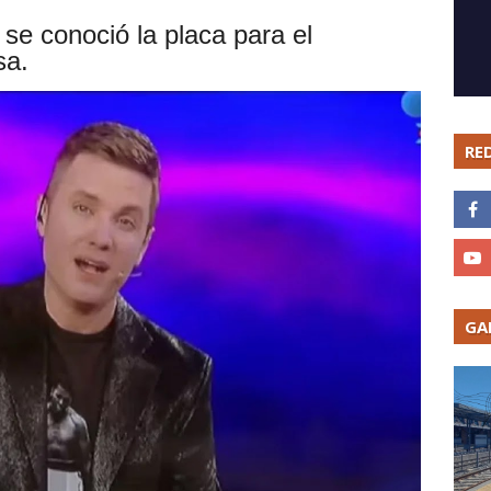
 se conoció la placa para el
sa.
RE
GA