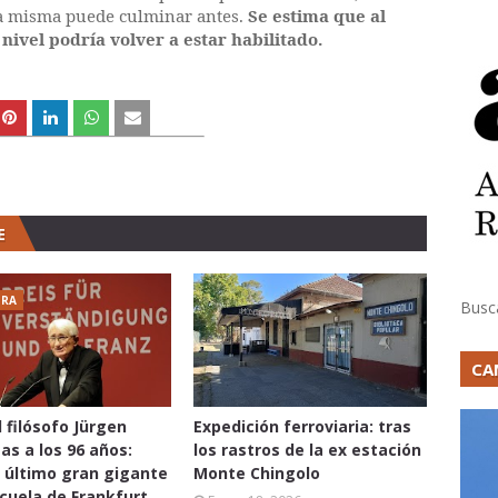
La misma puede culminar antes.
Se estima que al
 nivel podría volver a estar habilitado.
E
URA
Busc
CA
l filósofo Jürgen
Expedición ferroviaria: tras
s a los 96 años:
los rastros de la ex estación
l último gran gigante
Monte Chingolo
scuela de Frankfurt