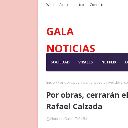
Web
Acerca nuestro
Contacto
GALA
NOTICIAS
SOCIEDAD
VIRALES
NETFLIX
D
Inicio
Por obras, cerrarán el paso a nivel del arc
Por obras, cerrarán el
Rafael Calzada
Noticias Gala
21:54