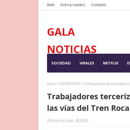
Web
Acerca nuestro
Contacto
GALA
NOTICIAS
SOCIEDAD
VIRALES
NETFLIX
D
Inicio
TRANSPORTE
Trabajadores tercerizados co
Trabajadores terceri
las vías del Tren Roca
Noticias Gala
20:32