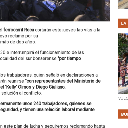
LA
l ferrocarril Roca
cortarán este jueves las vías a la
evo reclamo por su
a más de dos años.
30 e interrumpirá el funcionamiento de las
ocalidad del sur bonaerense
"por tiempo
 los trabajadores, quien señaló en declaraciones a
arán reunirse
"con representantes del Ministerio de
l 'Kelly' Olmos y Diego Giuliano,
 solución al conflicto.
VULC
 permanente unos 240 trabajadores, quienes se
guridad, y tienen una relación laboral mediante
BU
 este plan de lucha y seguiremos reclamando hasta