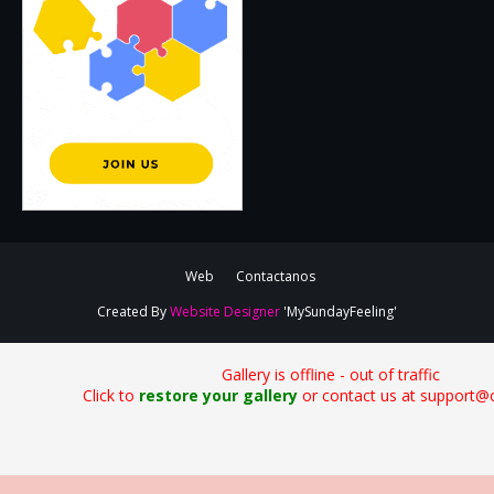
Web
Contactanos
Created By
Website Designer
'MySundayFeeling'
Gallery is offline - out of traffic
Click to
restore your gallery
or contact us at support@