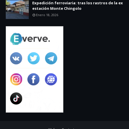
Expedición ferroviaria: tras los rastros de la ex
estación Monte Chingolo
Enero 18, 2026