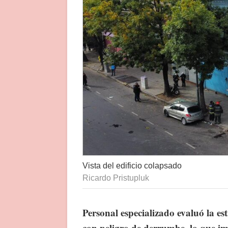
Vista del edificio colapsado
Ricardo Pristupluk
Personal especializado evaluó la es
con peligro de derrumbe, lo que im