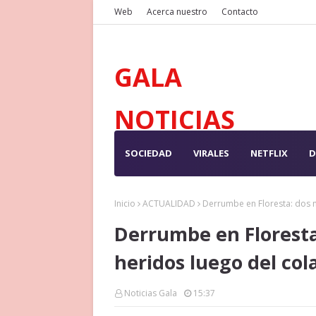
Web
Acerca nuestro
Contacto
GALA
NOTICIAS
SOCIEDAD
VIRALES
NETFLIX
D
Inicio
ACTUALIDAD
Derrumbe en Floresta: dos 
Derrumbe en Floresta
heridos luego del col
Noticias Gala
15:37