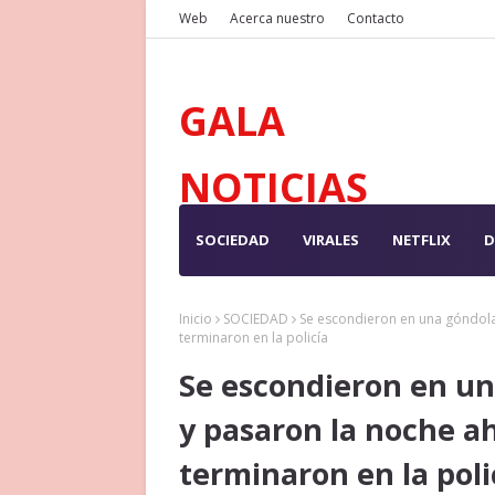
Web
Acerca nuestro
Contacto
GALA
NOTICIAS
SOCIEDAD
VIRALES
NETFLIX
D
Inicio
SOCIEDAD
Se escondieron en una góndola
terminaron en la policía
Se escondieron en u
y pasaron la noche ah
terminaron en la poli