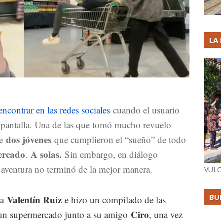
LA
encontrar en las redes sociales
cuando el usuario
a pantalla. Una de las que tomó mucho revuelo
dos jóvenes
de
que cumplieron el “sueño” de todo
ercado
A solas.
.
Sin embargo, en diálogo
a aventura no terminó de la mejor manera.
VULC
BU
Valentín Ruiz
ma
e hizo un compilado de las
Ciro
en un supermercado junto a su amigo
, una vez