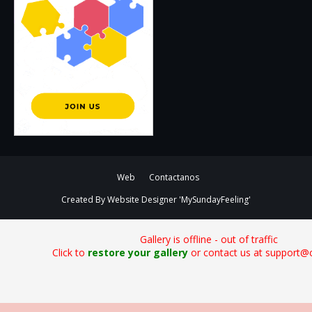
Web
Contactanos
Created By
Website Designer
'MySundayFeeling'
Gallery is offline - out of traffic
Click to
restore your gallery
or contact us at support@