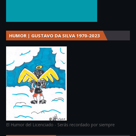
HUMOR | GUSTAVO DA SILVA 1970-2023
El Humor del Licenciado - Serás recordado por siempre