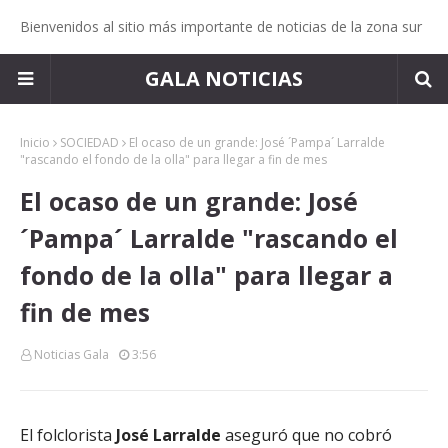
Bienvenidos al sitio más importante de noticias de la zona sur
GALA NOTICIAS
Inicio
SOCIEDAD
El ocaso de un grande: José ´Pampa´ Larralde
"rascando el fondo de la olla" para llegar a fin de mes
El ocaso de un grande: José
´Pampa´ Larralde "rascando el
fondo de la olla" para llegar a
fin de mes
Noticias Gala
3:56
El folclorista
José Larralde
aseguró que no cobró