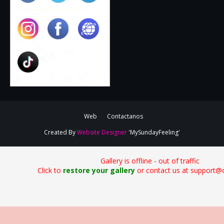
Web
Contactanos
Created By
Website Designer
'MySundayFeeling'
Gallery is offline - out of traffic
Click to
restore your gallery
or contact us at support@