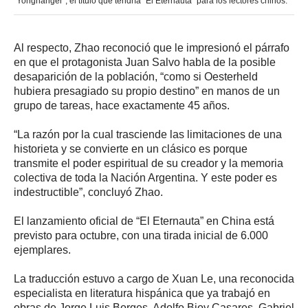
“Yonghanger”, el título que tendría “El Eternauta” para los lectores chinos.
Al respecto, Zhao reconoció que le impresionó el párrafo
en que el protagonista Juan Salvo habla de la posible
desaparición de la población, “como si Oesterheld
hubiera presagiado su propio destino” en manos de un
grupo de tareas, hace exactamente 45 años.
“La razón por la cual trasciende las limitaciones de una
historieta y se convierte en un clásico es porque
transmite el poder espiritual de su creador y la memoria
colectiva de toda la Nación Argentina. Y este poder es
indestructible”, concluyó Zhao.
El lanzamiento oficial de “El Eternauta” en China está
previsto para octubre, con una tirada inicial de 6.000
ejemplares.
La traducción estuvo a cargo de Xuan Le, una reconocida
especialista en literatura hispánica que ya trabajó en
obras de Jorge Luis Borges, Adolfo Bioy Casares, Gabriel