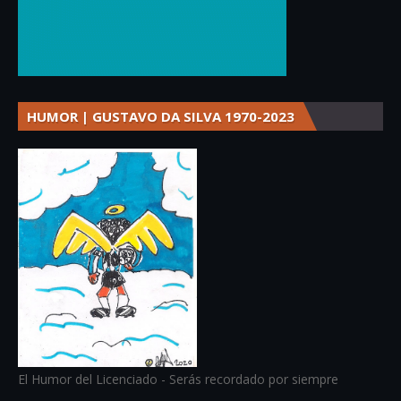
HUMOR | GUSTAVO DA SILVA 1970-2023
El Humor del Licenciado - Serás recordado por siempre