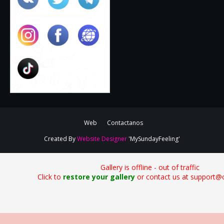
Web
Contactanos
Created By
Website Designer
'MySundayFeeling'
Gallery is offline - out of traffic
Click to
restore your gallery
or contact us at support@