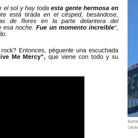
e el sol y hay toda
esta gente hermosa en
e está tirada en el césped, besándose,
as de flores en la parte delantera del
de esa noche.
Fue un momento increíble
“
,
do.
e rock? Entonces, péguenle una escuchada
ve Me Mercy”,
que viene con todo y su
Ilumi
cara