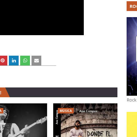
RO
E
Rock
A
MÚSICA