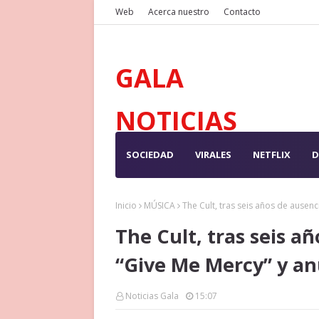
Web
Acerca nuestro
Contacto
GALA
NOTICIAS
SOCIEDAD
VIRALES
NETFLIX
D
Inicio
MÚSICA
The Cult, tras seis años de ausen
The Cult, tras seis a
“Give Me Mercy” y a
Noticias Gala
15:07