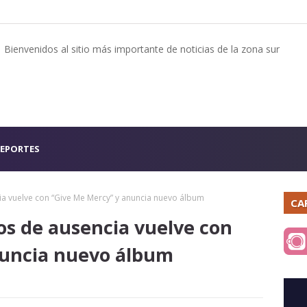
Bienvenidos al sitio más importante de noticias de la zona sur
EPORTES
cia vuelve con “Give Me Mercy” y anuncia nuevo álbum
CA
ños de ausencia vuelve con
nuncia nuevo álbum