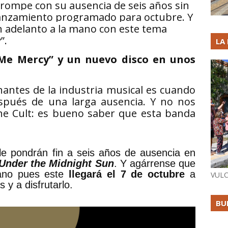
 rompe con su ausencia de seis años sin
 lanzamiento programado para octubre. Y
n adelanto a la mano con este tema
”.
LA
 Me Mercy” y un nuevo disco en unos
antes de la industria musical es cuando
spués de una larga ausencia. Y no nos
he Cult: es bueno saber que esta banda
le pondrán fin a seis años de ausencia en
Under the Midnight Sun
. Y agárrense que
jano pues este
llegará el 7 de octubre
a
VULC
y a disfrutarlo.
BU