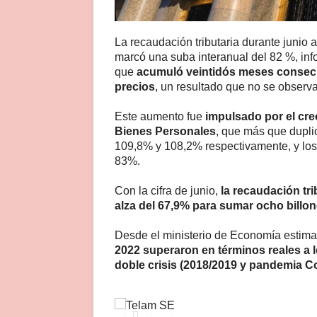
La recaudación tributaria durante junio 
marcó una suba interanual del 82 %, inf
que
acumuló veintidós meses consecu
precios
, un resultado que no se observ
Este aumento fue
impulsado por el cre
Bienes Personales
, que más que dupli
109,8% y 108,2% respectivamente, y los
83%.
Con la cifra de junio,
la recaudación tr
alza del 67,9% para sumar ocho billo
Desde el ministerio de Economía estim
2022 superaron en términos reales a l
doble crisis (2018/2019 y pandemia C