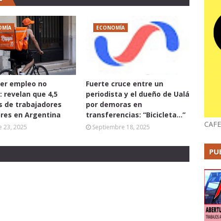
OMÍA
ECONOMÍA
er empleo no
Fuerte cruce entre un
: revelan que 4,5
periodista y el dueño de Ualá
s de trabajadores
por demoras en
res en Argentina
transferencias: “Bicicleta...”
CAFE
 23, 2025
Septiembre 18, 2025
PU