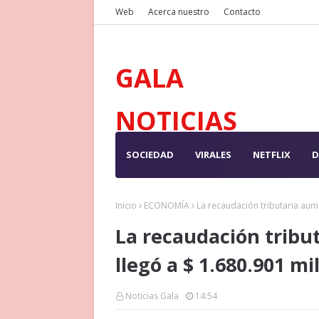
Web
Acerca nuestro
Contacto
GALA
NOTICIAS
SOCIEDAD
VIRALES
NETFLIX
D
Inicio
ECONOMÍA
La recaudación tributaria aume
La recaudación tribu
llegó a $ 1.680.901 mi
Noticias Gala
14:54