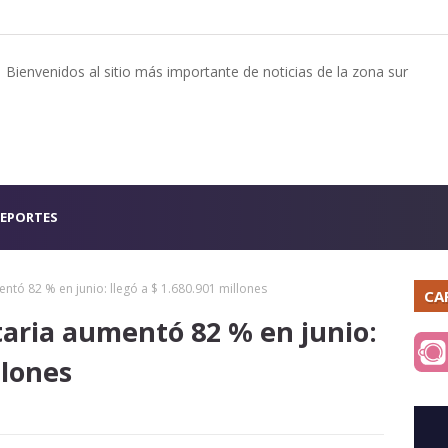
Bienvenidos al sitio más importante de noticias de la zona sur
EPORTES
ntó 82 % en junio: llegó a $ 1.680.901 millones
CA
taria aumentó 82 % en junio:
llones