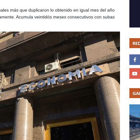
ales más que duplicaron lo obtenido en igual mes del año
amente. Acumula veintidós meses consecutivos con subas
RE
GA