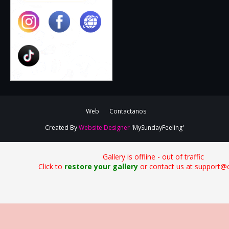
Web
Contactanos
Created By
Website Designer
'MySundayFeeling'
Gallery is offline - out of traffic
Click to
restore your gallery
or contact us at support@