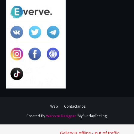
Web
Contactanos
Created By
Website Designer
'MySundayFeeling'
Gallery is offline - out of traffic