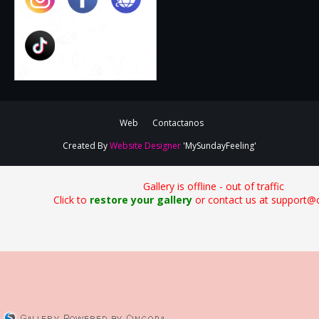
Web
Contactanos
Created By
Website Designer
'MySundayFeeling'
Gallery is offline - out of traffic
Click to
restore your gallery
or contact us at support@