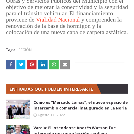
Obras y Servicios Públicos del Municipio con el
objetivo de mejorar la conectividad y la seguridad
para el tránsito vehicular. El financiamiento
proviene de
Vialidad Nacional
y comprenden la
renovación de la base de hormigón y la
colocación de una nueva capa de carpeta asfáltica.
Tags:
REGIÓN
ENTRADAS QUE PUEDEN INTERESARTE
Cómo es “Mercado Lomas”, el nuevo espacio de
intercambio comercial inaugurado en La Noria
Agosto 11, 2022
Varela: El intendente Andrés Watson fue
internado por una afección cardíaca