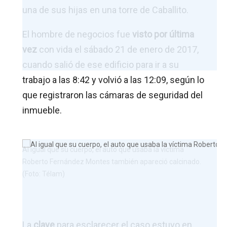
una de sus hijas en una torre de Caballito.
El hombre de negocios fue
visto por última
vez
con vida el sábado 21 de enero de 2017,
cuando salió de ese edificio para ir a su
trabajo a las 8:42 y volvió a las 12:09, según lo
que registraron las cámaras de seguridad del
inmueble.
Al igual que su cuerpo, el auto que usaba la víctima
Roberto Fernández Montes también apareció calcinado.
(Foto: Télam)
La
clave
para esclarecer el caso estuvo en