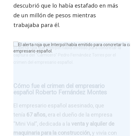
descubrió que lo había estafado en más
de un millón de pesos mientras
trabajaba para él.
El alerta roja que Interpol había emitido para concretar la
captura del "Carnicero" Pedro Fernández Torres por el
crimen del empresario español.
Cómo fue el crimen del empresario
español Roberto Fernández Montes
El empresario español asesinado, que
tenía
67 años,
era el dueño de la empresa
“Mini Vial”, dedicada a la
venta y alquiler de
maquinaria para la construcción,
y vivía con