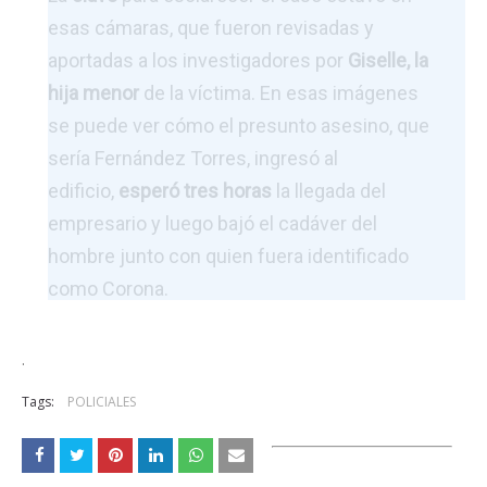
esas cámaras, que fueron revisadas y
aportadas a los investigadores por
Giselle, la
hija menor
de la víctima. En esas imágenes
se puede ver cómo el presunto asesino, que
sería Fernández Torres, ingresó al
edificio,
esperó tres horas
la llegada del
empresario y luego bajó el cadáver del
hombre junto con quien fuera identificado
como Corona.
.
Tags:
POLICIALES