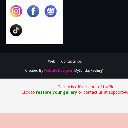
Web
Contactanos
Created By
Website Designer
'MySundayFeeling'
Gallery is offline - out of traffic
Click to
restore your gallery
or contact us at support@