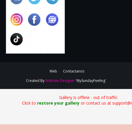
Web
Contactanos
Created By
Website Designer
'MySundayFeeling'
Gallery is offline - out of traffic
Click to
restore your gallery
or contact us at support@