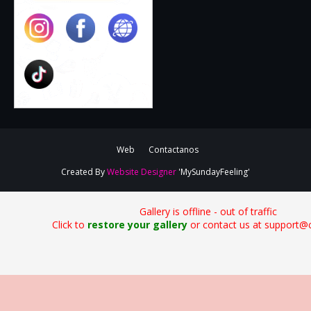
Web
Contactanos
Created By
Website Designer
'MySundayFeeling'
Gallery is offline - out of traffic
Click to
restore your gallery
or contact us at support@