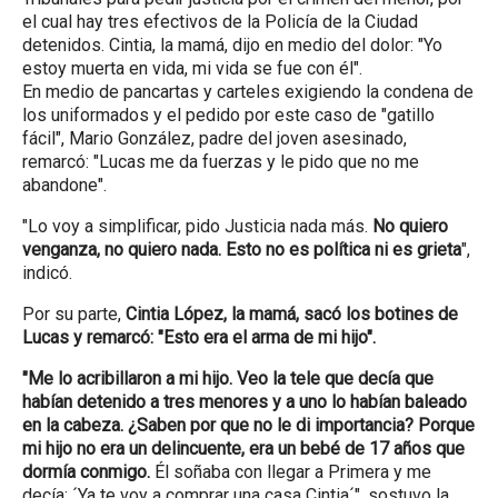
el cual hay tres efectivos de la Policía de la Ciudad
detenidos. Cintia, la mamá, dijo en medio del dolor: "Yo
estoy muerta en vida, mi vida se fue con él".
En medio de pancartas y carteles exigiendo la condena de
los uniformados y el pedido por este caso de "gatillo
fácil", Mario González, padre del joven asesinado,
remarcó: "Lucas me da fuerzas y le pido que no me
abandone".
"Lo voy a simplificar, pido Justicia nada más.
No quiero
venganza, no quiero nada. Esto no es política ni es grieta
",
indicó.
Por su parte,
Cintia López, la mamá, sacó los botines de
Lucas y remarcó: "Esto era el arma de mi hijo".
"Me lo acribillaron a mi hijo. Veo la tele que decía que
habían detenido a tres menores y a uno lo habían baleado
en la cabeza. ¿Saben por que no le di importancia? Porque
mi hijo no era un delincuente, era un bebé de 17 años que
dormía conmigo.
Él soñaba con llegar a Primera y me
decía: ´Ya te voy a comprar una casa Cintia´", sostuvo la