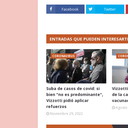
Facebook
Twitter
ENTRADAS QUE PUEDEN INTERESART
CORONAVIRUS
CORO
Suba de casos de covid: si
Vizzotti
bien "no es predominante",
de la c
Vizzotti pidió aplicar
vacunac
refuerzos
Agosto 
Noviembre 29, 2022