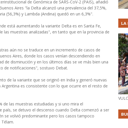
terinstitucional de Genómica de SARS-CoV-2 (PAIS), añadió
Buenos Aires "la Delta alcanzó una prevalencia del 37,5%,
ia (56,3%) y Lambda (Andina) quedó en un 6,3%".
LA
onde está aumentando la variante Delta es en Santa Fe,
e las muestras analizadas", en tanto que en la provincia de
stras aún no se traduce en un incremento de casos de
Buenos Aires, donde los casos venían descendiendo en
d de disminución y en los últimos días se ve más bien una
to de notificaciones", sostuvo Debat.
to de la variante que se originó en India y generó nuevas
 Argentina es consistente con lo que ocurre en el resto de
VULC
5% de las muestras estudiadas y si uno mira el
e país, se detuvo el descenso cuando Delta comenzó a ser
BU
ién se volvió predominante pero los casos tampoco
n Télam.