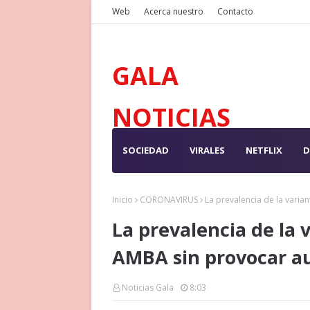
Web
Acerca nuestro
Contacto
GALA
NOTICIAS
SOCIEDAD
VIRALES
NETFLIX
D
Inicio
CORONAVIRUS
La prevalencia de la vari
La prevalencia de la 
AMBA sin provocar a
Noticias Gala
8:03