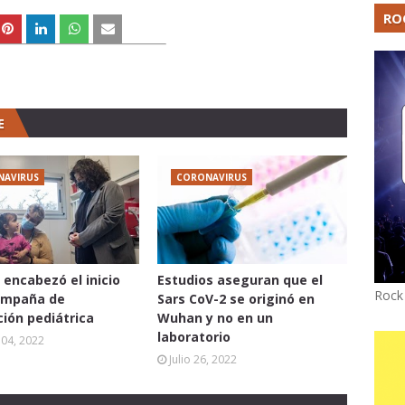
RO
E
NAVIRUS
CORONAVIRUS
 encabezó el inicio
Estudios aseguran que el
Rock
ampaña de
Sars CoV-2 se originó en
ión pediátrica
Wuhan y no en un
laboratorio
04, 2022
Julio 26, 2022