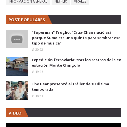
INFORMACIÓN GENERAL
NETFLIX
VIRALES
POST POPULARES
"Superman" Troglio: "Crua-Chan nació así
porque Sumo era una quinta para sembrar ese
tipo de música"
20:22
Expedición ferroviaria: tras los rastros de la ex
estación Monte Chingolo
19:25
The Bear presentó el tráiler de su última
temporada
18:31
VIDEO