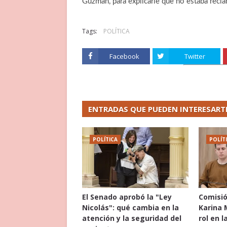
Guzmán, para explicarle que no estaba recla
Tags:
POLÍTICA
Facebook
Twitter
ENTRADAS QUE PUEDEN INTERESART
POLÍTICA
POLÍT
El Senado aprobó la "Ley
Comisió
Nicolás": qué cambia en la
Karina 
atención y la seguridad del
rol en l