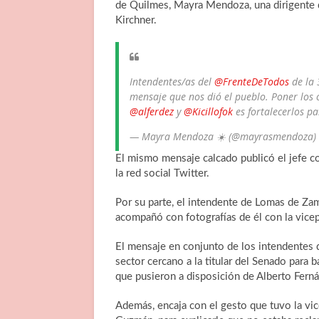
de Quilmes, Mayra Mendoza, una dirigente d
Kirchner.
Intendentes/as del
@FrenteDeTodos
de la 
mensaje que nos dió el pueblo. Poner los 
@alferdez
y
@Kicillofok
es fortalecerlos p
— Mayra Mendoza ☀️ (@mayrasmendoza)
El mismo mensaje calcado publicó el jefe c
la red social Twitter.
Por su parte, el intendente de Lomas de Zam
acompañó con fotografías de él con la vicep
El mensaje en conjunto de los intendentes 
sector cercano a la titular del Senado para ba
que pusieron a disposición de Alberto Ferná
Además, encaja con el gesto que tuvo la vic