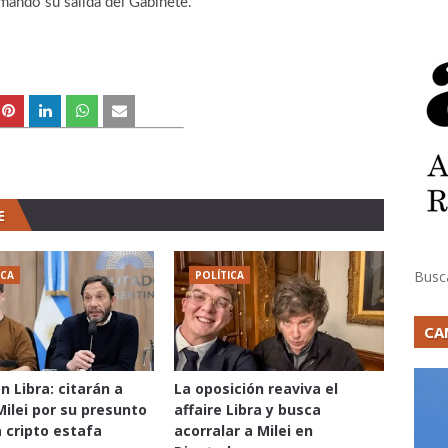
mando su salida del Gabinete.
E
Busc
ICA
POLÍTICA
CA
n Libra: citarán a
La oposición reaviva el
Milei por su presunto
affaire Libra y busca
a cripto estafa
acorralar a Milei en