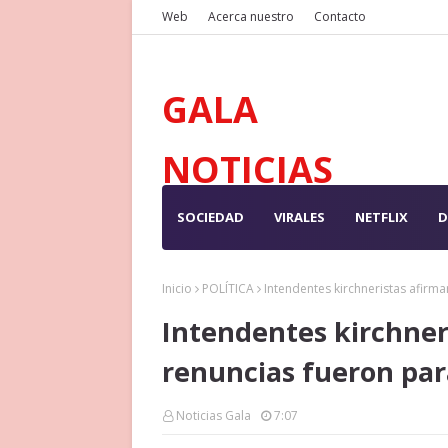
Web
Acerca nuestro
Contacto
GALA
NOTICIAS
SOCIEDAD
VIRALES
NETFLIX
D
Inicio
POLÍTICA
Intendentes kirchneristas afirma
Intendentes kirchner
renuncias fueron par
Noticias Gala
7:07