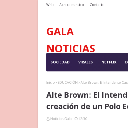
Web
Acerca nuestro
Contacto
GALA
NOTICIAS
SOCIEDAD
VIRALES
NETFLIX
D
Inicio
EDUCACIÓN
Alte Brown: El Intendente Cas
Alte Brown: El Intend
creación de un Polo 
Noticias Gala
12:30