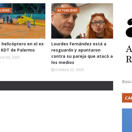
LIDAD
ACTUALIDAD
 helicóptero en el ex
Lourdes Fernández está a
o KDT de Palermo
resguardo y apuntaron
contra su pareja que atacó a
re 04, 2025
los medios
Octubre 23, 2025
Busc
CA