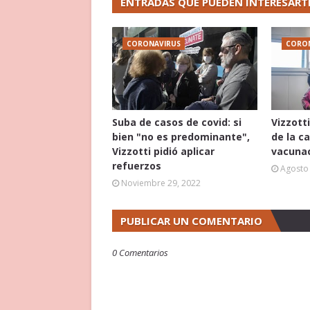
ENTRADAS QUE PUEDEN INTERESART
CORONAVIRUS
CORO
Suba de casos de covid: si
Vizzotti
bien "no es predominante",
de la c
Vizzotti pidió aplicar
vacunac
refuerzos
Agosto 
Noviembre 29, 2022
PUBLICAR UN COMENTARIO
0 Comentarios