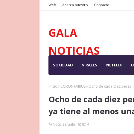
Web
Acerca nuestro
Contacto
GALA
NOTICIAS
SOCIEDAD
VIRALES
NETFLIX
D
Inicio
CORONAVIRUS
Ocho de cada diez persona
Ocho de cada diez pe
ya tiene al menos una
Noticias Gala
8:14