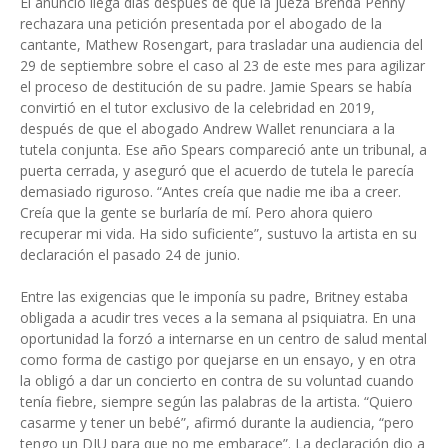
El anuncio llega días después de que la jueza Brenda Penny
rechazara una petición presentada por el abogado de la
cantante, Mathew Rosengart, para trasladar una audiencia del
29 de septiembre sobre el caso al 23 de este mes para agilizar
el proceso de destitución de su padre. Jamie Spears se había
convirtió en el tutor exclusivo de la celebridad en 2019,
después de que el abogado Andrew Wallet renunciara a la
tutela conjunta. Ese año Spears compareció ante un tribunal, a
puerta cerrada, y aseguró que el acuerdo de tutela le parecía
demasiado riguroso. “Antes creía que nadie me iba a creer.
Creía que la gente se burlaría de mí. Pero ahora quiero
recuperar mi vida. Ha sido suficiente”, sustuvo la artista en su
declaración el pasado 24 de junio.
Entre las exigencias que le imponía su padre, Britney estaba
obligada a acudir tres veces a la semana al psiquiatra. En una
oportunidad la forzó a internarse en un centro de salud mental
como forma de castigo por quejarse en un ensayo, y en otra
la obligó a dar un concierto en contra de su voluntad cuando
tenía fiebre, siempre según las palabras de la artista. “Quiero
casarme y tener un bebé”, afirmó durante la audiencia, “pero
tengo un DIU para que no me embarace”. La declaración dio a