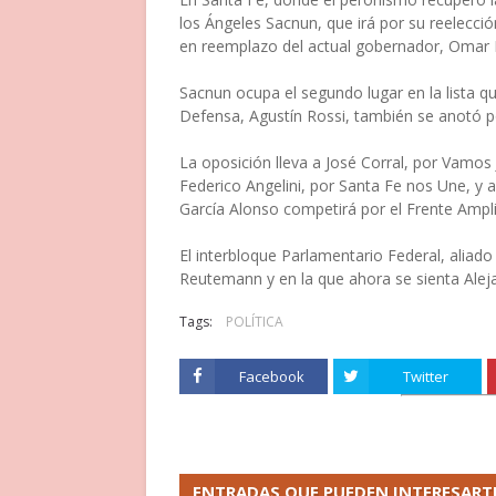
los Ángeles Sacnun, que irá por su reelecció
en reemplazo del actual gobernador, Omar P
Sacnun ocupa el segundo lugar en la lista 
Defensa, Agustín Rossi, también se anotó po
La oposición lleva a José Corral, por Vamo
Federico Angelini, por Santa Fe nos Une, y a
García Alonso competirá por el Frente Ampli
El interbloque Parlamentario Federal, aliado
Reutemann y en la que ahora se sienta Alej
Tags:
POLÍTICA
Facebook
Twitter
ENTRADAS QUE PUEDEN INTERESART