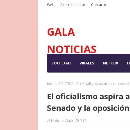
Web
Acerca nuestro
Contacto
GALA
NOTICIAS
SOCIEDAD
VIRALES
NETFLIX
D
Inicio
POLÍTICA
El oficialismo aspira a retener 
El oficialismo aspira
Senado y la oposició
Noticias Gala
9:19