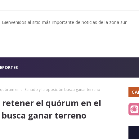
Bienvenidos al sitio más importante de noticias de la zona sur
EPORTES
el quórum en el Senado y la oposición busca ganar terreno
CA
 a retener el quórum en el
n busca ganar terreno