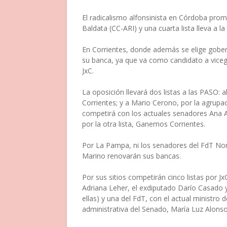
El radicalismo alfonsinista en Córdoba prom
Baldata (CC-ARI) y una cuarta lista lleva a 
En Corrientes, donde además se elige gober
su banca, ya que va como candidato a viceg
JxC.
La oposición llevará dos listas a las PASO: 
Corrientes; y a Mario Cerono, por la agrup
competirá con los actuales senadores Ana A
por la otra lista, Ganemos Corrientes.
Por La Pampa, ni los senadores del FdT Nor
Marino renovarán sus bancas.
Por sus sitios competirán cinco listas por Jx
Adriana Leher, el exdiputado Darío Casado
ellas) y una del FdT, con el actual ministro
administrativa del Senado, María Luz Alonso