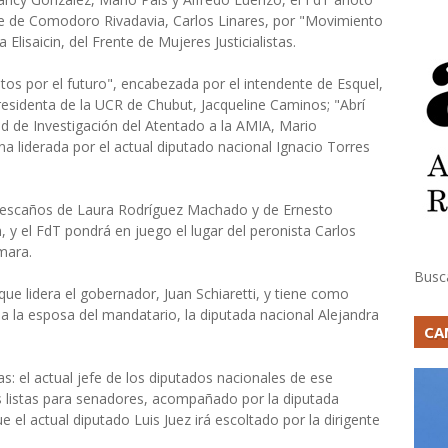
te de Comodoro Rivadavia, Carlos Linares, por "Movimiento
Elisaicin, del Frente de Mujeres Justicialistas.
Juntos por el futuro", encabezada por el intendente de Esquel,
esidenta de la UCR de Chubut, Jacqueline Caminos; "Abrí
dad de Investigación del Atentado a la AMIA, Mario
na liderada por el actual diputado nacional Ignacio Torres
s escaños de Laura Rodríguez Machado y de Ernesto
 y el FdT pondrá en juego el lugar del peronista Carlos
mara.
Busc
e lidera el gobernador, Juan Schiaretti, y tiene como
o a la esposa del mandatario, la diputada nacional Alejandra
CA
tas: el actual jefe de los diputados nacionales de ese
s listas para senadores, acompañado por la diputada
 el actual diputado Luis Juez irá escoltado por la dirigente