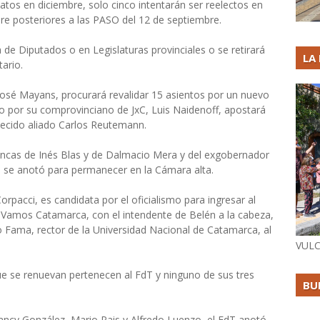
tos en diciembre, solo cinco intentarán ser reelectos en
bre posteriores a las PASO del 12 de septiembre.
 de Diputados o en Legislaturas provinciales o se retirará
LA
ario.
osé Mayans, procurará revalidar 15 asientos por un nuevo
ido por su comprovinciano de JxC, Luis Naidenoff, apostará
llecido aliado Carlos Reutemann.
ancas de Inés Blas y de Dalmacio Mera y del exgobernador
es se anotó para permanecer en la Cámara alta.
rpacci, es candidata por el oficialismo para ingresar al
s Vamos Catamarca, con el intendente de Belén a la cabeza,
o Fama, rector de la Universidad Nacional de Catamarca, al
VULC
que se renuevan pertenecen al FdT y ninguno de sus tres
BU
 Nancy González, Mario Pais y Alfredo Luenzo, el FdT anotó