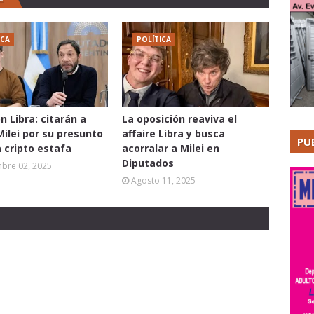
ICA
POLÍTICA
n Libra: citarán a
La oposición reaviva el
Milei por su presunto
affaire Libra y busca
PU
a cripto estafa
acorralar a Milei en
Diputados
mbre 02, 2025
Agosto 11, 2025