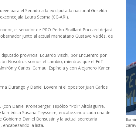
ueve para el Senado a la ex diputada nacional Griselda
la exconcejala Laura Sesma (CC-ARI).
nador, el senador de PRO Pedro Braillard Poccard dejará
obernador junto al actual mandatario Gustavo Valdés, de
al diputado provincial Eduardo Vischi, por Encuentro por
ación Nosotros somos el cambio; mientras que el FdT
lmirón y Carlos 'Camau' Espínola y con Alejandro Karlen
ma Durango y Daniel Lovera ni el opositor Juan Carlos
C (con Daniel Kroneberger, Hipólito "Poli" Altolaguirre,
 y la médica Susana Teysseire, encabezando cada una de
 de Gobierno Daniel Bensusán y la actual secretaria
Ilumi
, encabezando la lista.
cara