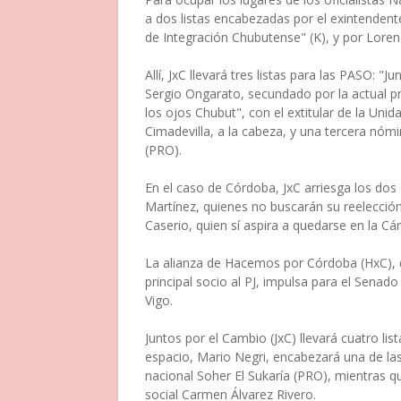
a dos listas encabezadas por el exintenden
de Integración Chubutense" (K), y por Lorena 
Allí, JxC llevará tres listas para las PASO: "
Sergio Ongarato, secundado por la actual pr
los ojos Chubut", con el extitular de la Uni
Cimadevilla, a la cabeza, y una tercera nómi
(PRO).
En el caso de Córdoba, JxC arriesga los do
Martínez, quienes no buscarán su reelección,
Caserio, quien sí aspira a quedarse en la Cá
La alianza de Hacemos por Córdoba (HxC), qu
principal socio al PJ, impulsa para el Senad
Vigo.
Juntos por el Cambio (JxC) llevará cuatro lis
espacio, Mario Negri, encabezará una de la
nacional Soher El Sukaría (PRO), mientras que
social Carmen Álvarez Rivero.