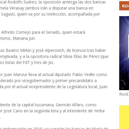
cal Rodolfo Suárez, la oposición arriesga las dos bancas
RO
mela Verasay (ambos irán a disputar una banca en
z Sagasti, quien va por su reelección, acompañada por
lfredo Cornejo para el Senado, quien estará
ismo, Mariana Juri.
s Beatriz Mirkin y José Alperovich, de licencia tras haber
leada, y a la opositora radical Silvia Elías de Pérez (que
 listas del FdT y tres de Jxc.
r Juan Manzur lleva al actual diputado Pablo Yedlin como
liderado por vicegobernador y primer precandidato a
 por el actual vicepresidente de la Legislatura local, Juan
Rock
ntendente de la capital tucumana, Germán Alfaro, como
r José Cano en la segunda lista y al intendente de Yerba
.
a gobernación en 2019, se jugarán las bancas de María de