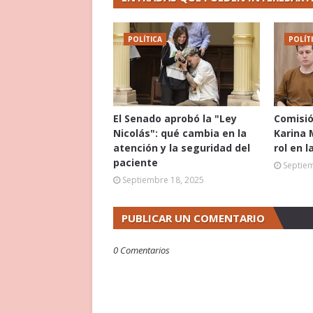
POLÍTICA
POLÍT
El Senado aprobó la "Ley
Comisió
Nicolás": qué cambia en la
Karina 
atención y la seguridad del
rol en l
paciente
Septie
Septiembre 18, 2025
PUBLICAR UN COMENTARIO
0 Comentarios