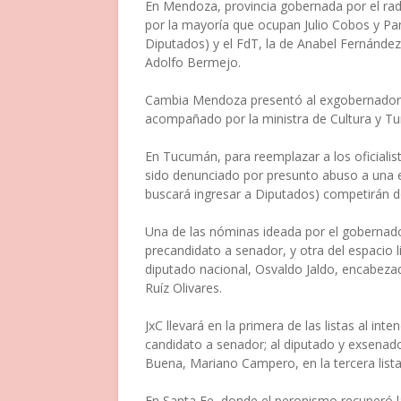
En Mendoza, provincia gobernada por el radi
por la mayoría que ocupan Julio Cobos y Pa
Diputados) y el FdT, la de Anabel Fernánde
Adolfo Bermejo.
Cambia Mendoza presentó al exgobernador A
acompañado por la ministra de Cultura y Tur
En Tucumán, para reemplazar a los oficialista
sido denunciado por presunto abuso a una emp
buscará ingresar a Diputados) competirán dos
Una de las nóminas ideada por el gobernado
precandidato a senador, y otra del espacio 
diputado nacional, Osvaldo Jaldo, encabezada
Ruíz Olivares.
JxC llevará en la primera de las listas al i
candidato a senador; al diputado y exsenado
Buena, Mariano Campero, en la tercera lista
En Santa Fe, donde el peronismo recuperó l