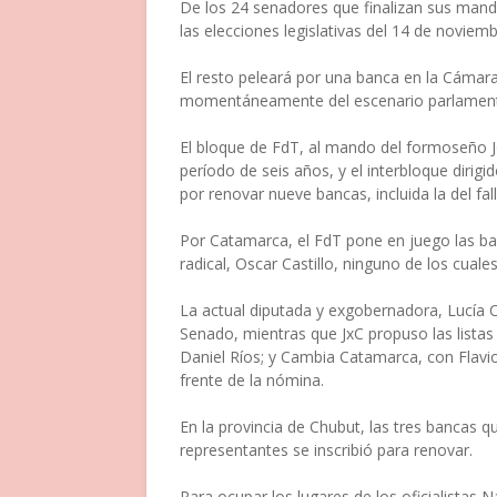
De los 24 senadores que finalizan sus manda
las elecciones legislativas del 14 de noviem
El resto peleará por una banca en la Cámara
momentáneamente del escenario parlament
El bloque de FdT, al mando del formoseño J
período de seis años, y el interbloque dirig
por renovar nueve bancas, incluida la del fa
Por Catamarca, el FdT pone en juego las b
radical, Oscar Castillo, ninguno de los cual
La actual diputada y exgobernadora, Lucía Co
Senado, mientras que JxC propuso las lista
Daniel Ríos; y Cambia Catamarca, con Flavi
frente de la nómina.
En la provincia de Chubut, las tres bancas 
representantes se inscribió para renovar.
Para ocupar los lugares de los oficialistas