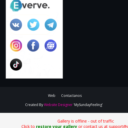
Web
Contactanos
Created By
Website Designer
'MySundayFeeling'
Gallery is offline - out of traffic
Click to
restore your gallery
or contact us at support@