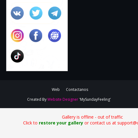
Web
Contactanos
Created By
Website Designer
'MySundayFeeling'
Gallery is offline - out of traffic
Click to
restore your gallery
or contact us at support@