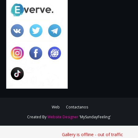
Web
Contactanos
Created By
Website Designer
'MySundayFeeling'
Gallery is offline - out of traffic