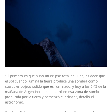
"El primero es que hubo un eclipse total de Luna, es decir que
el Sol cuando ilumina la tierra produce una sombra como
cualquier objeto sólido que es iluminado; y hoy a las 6:45 de la
mañana de Argentina la Luna entró en esa zona de sombra
producida por la tierra y comenzó el eclipse", detalló el
astrónomo.