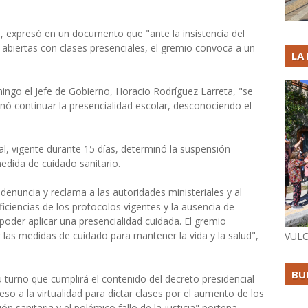
a, expresó en un documento que "ante la insistencia del
abiertas con clases presenciales, el gremio convoca a un
LA
ingo el Jefe de Gobierno, Horacio Rodríguez Larreta, "se
nó continuar la presencialidad escolar, desconociendo el
l, vigente durante 15 días, determinó la suspensión
edida de cuidado sanitario.
 denuncia y reclama a las autoridades ministeriales y al
iciencias de los protocolos vigentes y la ausencia de
poder aplicar una presencialidad cuidada. El gremio
las medidas de cuidado para mantener la vida y la salud",
VULC
BU
 turno que cumplirá el contenido del decreto presidencial
o a la virtualidad para dictar clases por el aumento de los
n sanitaria y el polémico fallo de la justicia" porteña.