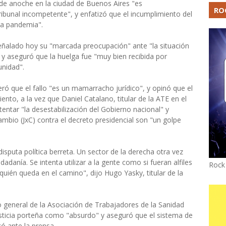
l de anoche en la ciudad de Buenos Aires "es
RO
ribunal incompetente", y enfatizó que el incumplimiento del
la pandemia".
 señalado hoy su "marcada preocupación" ante "la situación
 y aseguró que la huelga fue "muy bien recibida por
unidad".
ró que el fallo "es un mamarracho jurídico", y opinó que el
ento, a la vez que Daniel Catalano, titular de la ATE en el
tentar "la desestabilización del Gobierno nacional" y
ambio (JxC) contra el decreto presidencial son "un golpe
isputa política berreta. Un sector de la derecha otra vez
adanía. Se intenta utilizar a la gente como si fueran alfiles
Rock
 quién queda en el camino", dijo Hugo Yasky, titular de la
rio general de la Asociación de Trabajadores de la Sanidad
 justicia porteña como "absurdo" y aseguró que el sistema de
ó ante la prensa.