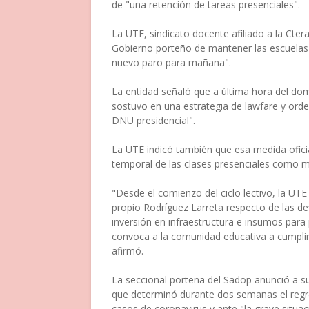
de "una retención de tareas presenciales".
La UTE, sindicato docente afiliado a la Cter
Gobierno porteño de mantener las escuelas 
nuevo paro para mañana".
La entidad señaló que a última hora del dom
sostuvo en una estrategia de lawfare y orde
DNU presidencial".
La UTE indicó también que esa medida oficia
temporal de las clases presenciales como m
"Desde el comienzo del ciclo lectivo, la UTE
propio Rodríguez Larreta respecto de las def
inversión en infraestructura e insumos para 
convoca a la comunidad educativa a cumplir 
afirmó.
La seccional porteña del Sadop anunció a su
que determinó durante dos semanas el regres
casos de coronavirus y ante "la grave situació