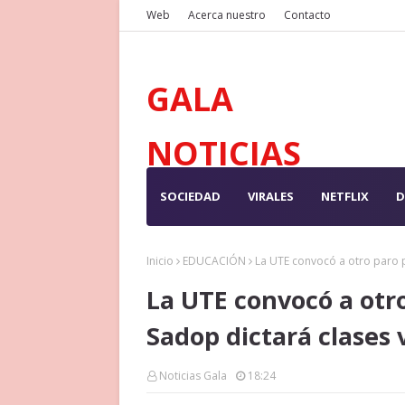
Web
Acerca nuestro
Contacto
GALA
NOTICIAS
SOCIEDAD
VIRALES
NETFLIX
D
Inicio
EDUCACIÓN
La UTE convocó a otro paro pa
La UTE convocó a otr
Sadop dictará clases vi
Noticias Gala
18:24