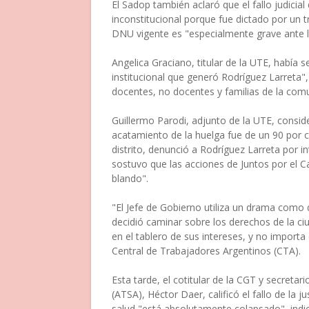
El Sadop también aclaró que el fallo judicia
inconstitucional porque fue dictado por un t
DNU vigente es "especialmente grave ante 
Angelica Graciano, titular de la UTE, había
institucional que generó Rodríguez Larreta",
docentes, no docentes y familias de la com
Guillermo Parodi, adjunto de la UTE, conside
acatamiento de la huelga fue de un 90 por ci
distrito, denunció a Rodríguez Larreta por in
sostuvo que las acciones de Juntos por el C
blando".
"El Jefe de Gobierno utiliza un drama como d
decidió caminar sobre los derechos de la ciud
en el tablero de sus intereses, y no importa
Central de Trabajadores Argentinos (CTA).
Esta tarde, el cotitular de la CGT y secreta
(ATSA), Héctor Daer, calificó el fallo de la
salud "está absolutamente colapsado", indic