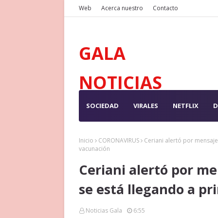
Web
Acerca nuestro
Contacto
GALA
NOTICIAS
SOCIEDAD
VIRALES
NETFLIX
D
Inicio
CORONAVIRUS
Ceriani alertó por mensaje
vacunación
Ceriani alertó por me
se está llegando a pr
Noticias Gala
6:55