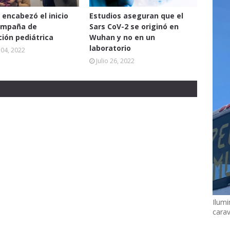
 encabezó el inicio
Estudios aseguran que el
ampaña de
Sars CoV-2 se originó en
ión pediátrica
Wuhan y no en un
laboratorio
04, 2022
Julio 26, 2022
Ilumi
cara