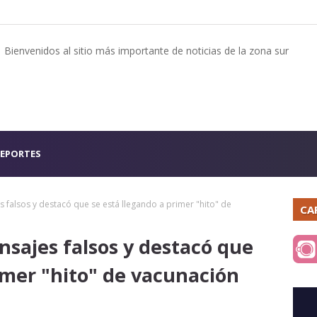
Bienvenidos al sitio más importante de noticias de la zona sur
EPORTES
s falsos y destacó que se está llegando a primer "hito" de
CA
nsajes falsos y destacó que
imer "hito" de vacunación