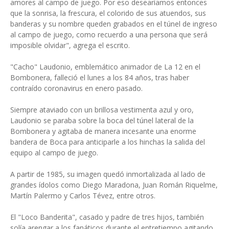
amores al campo de juego. Por eso desearíamos entonces
que la sonrisa, la frescura, el colorido de sus atuendos, sus
banderas y su nombre queden grabados en el túnel de ingreso
al campo de juego, como recuerdo a una persona que será
imposible olvidar", agrega el escrito.
"Cacho" Laudonio, emblemático animador de La 12 en el
Bombonera, falleció el lunes a los 84 años, tras haber
contraído coronavirus en enero pasado.
Siempre ataviado con un brillosa vestimenta azul y oro,
Laudonio se paraba sobre la boca del túnel lateral de la
Bombonera y agitaba de manera incesante una enorme
bandera de Boca para anticiparle a los hinchas la salida del
equipo al campo de juego.
A partir de 1985, su imagen quedó inmortalizada al lado de
grandes ídolos como Diego Maradona, Juan Román Riquelme,
Martín Palermo y Carlos Tévez, entre otros.
El "Loco Banderita", casado y padre de tres hijos, también
solía arengar a los fanáticos durante el entretiempo agitando