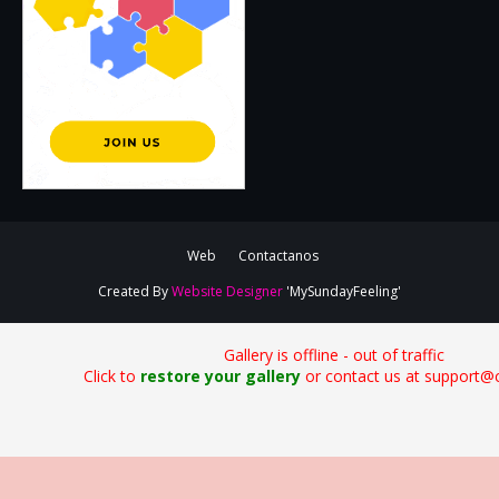
Web
Contactanos
Created By
Website Designer
'MySundayFeeling'
Gallery is offline - out of traffic
Click to
restore your gallery
or contact us at support@