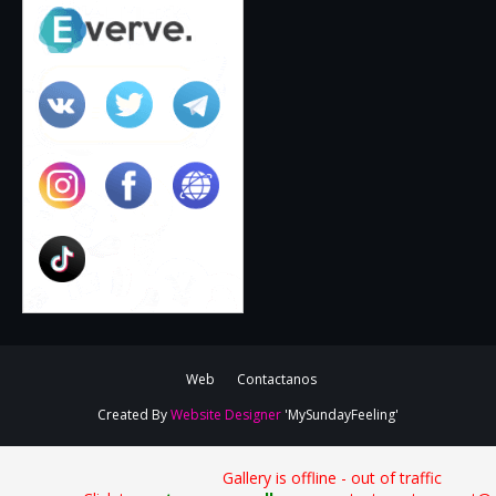
Web
Contactanos
Created By
Website Designer
'MySundayFeeling'
Gallery is offline - out of traffic