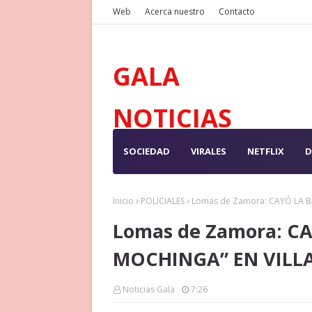
Web
Acerca nuestro
Contacto
GALA
NOTICIAS
SOCIEDAD
VIRALES
NETFLIX
D
Inicio
POLICIALES
Lomas de Zamora: CAYÓ LA B
Lomas de Zamora: C
MOCHINGA” EN VILLA
Noticias Gala
7:26