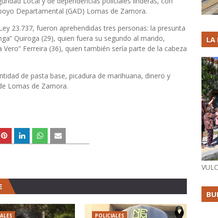
uridad Local y de dependencias policiales linderas, con
Apoyo Departamental (GAD) Lomas de Zamora.
 Ley 23.737, fueron aprehendidas tres personas: la presunta
nga” Quiroga (29), quien fuera su segundo al mando,
LA
 Vero” Ferreira (36), quien también sería parte de la cabeza
ntidad de pasta base, picadura de marihuana, dinero y
ía de Lomas de Zamora.
VULC
E
BU
IALES
POLICIALES