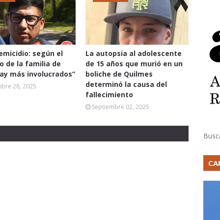
femicidio: según el
La autopsia al adolescente
 de la familia de
de 15 años que murió en un
hay más involucrados”
boliche de Quilmes
determinó la causa del
mbre 28, 2025
fallecimiento
Septiembre 02, 2025
Busc
CA