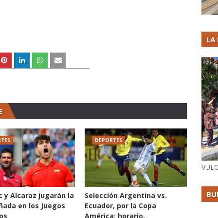
LA
E
TES
DEPORTES
VULC
BU
c y Alcaraz jugarán la
Selección Argentina vs.
oñada en los Juegos
Ecuador, por la Copa
os
América: horario,