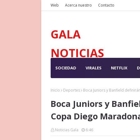
Web
Acerca nuestro
Contacto
GALA
NOTICIAS
SOCIEDAD
VIRALES
NETFLIX
D
Inicio
Deportes
Boca Juniors y Banfield definir
Boca Juniors y Banfiel
Copa Diego Maradon
Noticias Gala
6:46