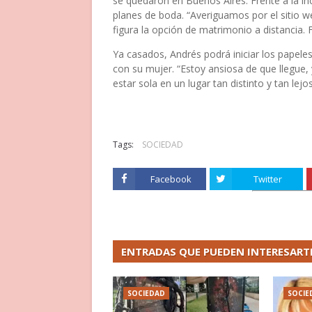
se quedaron en Buenos Aires. Frente a la i
planes de boda. “Averiguamos por el sitio w
figura la opción de matrimonio a distancia. F
Ya casados, Andrés podrá iniciar los papele
con su mujer. “Estoy ansiosa de que llegue, y
estar sola en un lugar tan distinto y tan lej
Tags:
SOCIEDAD
Facebook
Twitter
ENTRADAS QUE PUEDEN INTERESART
SOCIEDAD
SOCIE