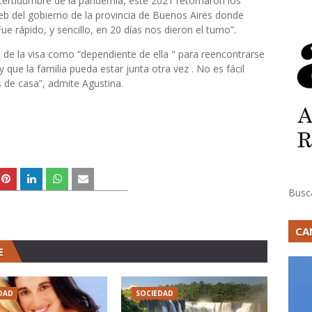
ncertidumbre de la pandemia, este 2021 retomaron los
eb del gobierno de la provincia de Buenos Aires donde
ue rápido, y sencillo, en 20 días nos dieron el turno”.
s de la visa como “dependiente de ella " para reencontrarse
 que la familia pueda estar junta otra vez . No es fácil
os de casa”, admite Agustina.
Busc
CA
E
DAD
SOCIEDAD