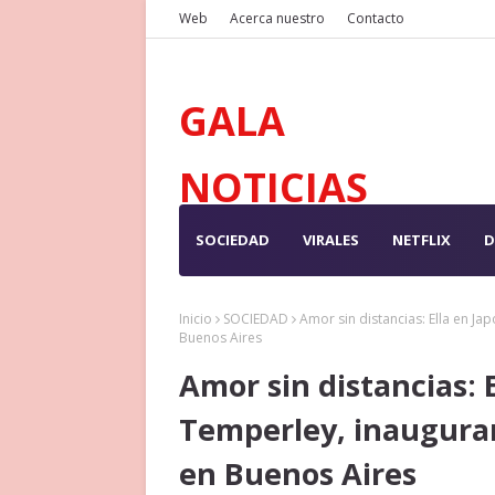
Web
Acerca nuestro
Contacto
GALA
NOTICIAS
SOCIEDAD
VIRALES
NETFLIX
D
Inicio
SOCIEDAD
Amor sin distancias: Ella en Ja
Buenos Aires
Amor sin distancias: E
Temperley, inaugurar
en Buenos Aires