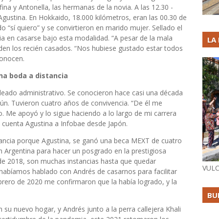
ina y Antonella, las hermanas de la novia. A las 12.30 -
Agustina. En Hokkaido, 18.000 kilómetros, eran las 00.30 de
do “sí quiero” y se convirtieron en marido mujer. Sellado el
cia en casarse bajo esta modalidad. “A pesar de la mala
LA
iden los recién casados. “Nos hubiese gustado estar todos
conocen.
una boda a distancia
leado administrativo. Se conocieron hace casi una década
n. Tuvieron cuatro años de convivencia. “De él me
. Me apoyó y lo sigue haciendo a lo largo de mi carrera
e cuenta Agustina a Infobae desde Japón.
tancia porque Agustina, se ganó una beca MEXT de cuatro
 Argentina para hacer un posgrado en la prestigiosa
 de 2018, son muchas instancias hasta que quedar
VULC
a habíamos hablado con Andrés de casarnos para facilitar
ebrero de 2020 me confirmaron que la había logrado, y la
BU
su nuevo hogar, y Andrés junto a la perra callejera Khali