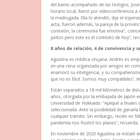
del barrio acompañado de las testigos, Josef
horario local, llamó por videoconferencia a 
la madrugada. Ella lo atendió, dije el espera
acta, fueron además, la pareja de la provin
conexión, la ceremonia fue emotiva”, coinc
juntos pero este es el contexto de hoy”, re
8 años de relación, 4 de convivencia y 
Agustina es médica cirujana. Andrés es emp
en una cena organizada por amigos en comú
enamoró su inteligencia, y su compañerismo
que no es fácil. Somos muy compatibles”, l
Están separados a 18 mil kilómetros de dis
años, otorgada por la embajada de Japón en
Universidad de Hokkaido. “Apliqué a finales
seleccionada. Ante la posibilidad de ganarl
cualquier trámite. Sin embargo, recién en f
pandemia nos frustró los planes”, recuerda.
En noviembre de 2020 Agustina se instaló en 