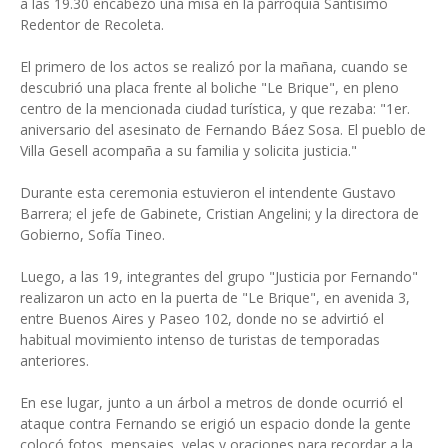
a las 19.30 encabezó una misa en la parroquia Santísimo
Redentor de Recoleta.
El primero de los actos se realizó por la mañana, cuando se
descubrió una placa frente al boliche "Le Brique", en pleno
centro de la mencionada ciudad turística, y que rezaba: "1er.
aniversario del asesinato de Fernando Báez Sosa. El pueblo de
Villa Gesell acompaña a su familia y solicita justicia."
Durante esta ceremonia estuvieron el intendente Gustavo
Barrera; el jefe de Gabinete, Cristian Angelini; y la directora de
Gobierno, Sofía Tineo.
Luego, a las 19, integrantes del grupo "Justicia por Fernando"
realizaron un acto en la puerta de "Le Brique", en avenida 3,
entre Buenos Aires y Paseo 102, donde no se advirtió el
habitual movimiento intenso de turistas de temporadas
anteriores.
En ese lugar, junto a un árbol a metros de donde ocurrió el
ataque contra Fernando se erigió un espacio donde la gente
colocó fotos, mensajes, velas y oraciones para recordar a la