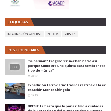
ETIQUETAS
INFORMACIÓN GENERAL
NETFLIX
VIRALES
POST POPULARES
"Superman" Troglio: "Crua-Chan nació así
porque Sumo era una quinta para sembrar ese
tipo de música"
20:22
Expedición ferroviaria: tras los rastros de la ex
estación Monte Chingolo
19:25
BRESH: La fiesta que le pone ritmo a ciudades
de la Argentina y del mundo vuelve a Buenos