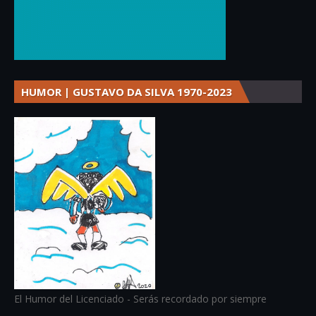
HUMOR | GUSTAVO DA SILVA 1970-2023
El Humor del Licenciado - Serás recordado por siempre