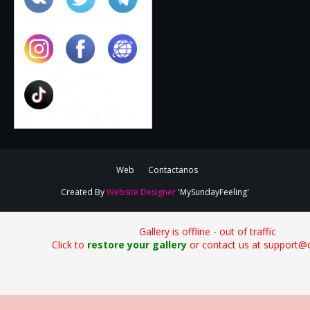
Web
Contactanos
Created By
Website Designer
'MySundayFeeling'
Gallery is offline - out of traffic
Click to
restore your gallery
or contact us at support@