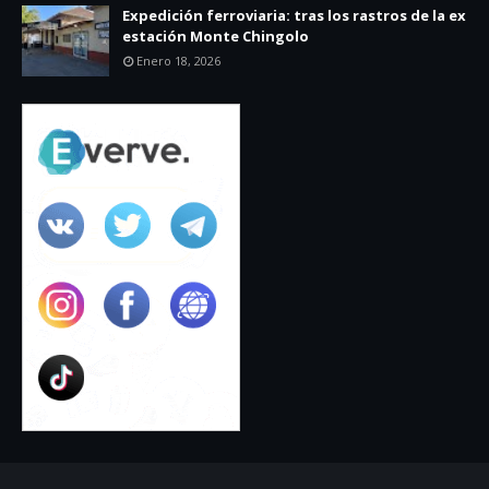
Expedición ferroviaria: tras los rastros de la ex
estación Monte Chingolo
Enero 18, 2026