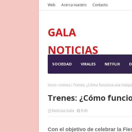
Web
Acerca nuestro
Contacto
GALA
NOTICIAS
SOCIEDAD
VIRALES
NETFLIX
D
Inicio
trenes
Trenes: ¿Cómo funciona una máqui
Trenes: ¿Cómo funci
Noticias Gala
9:45
Con el objetivo de celebrar la Fie