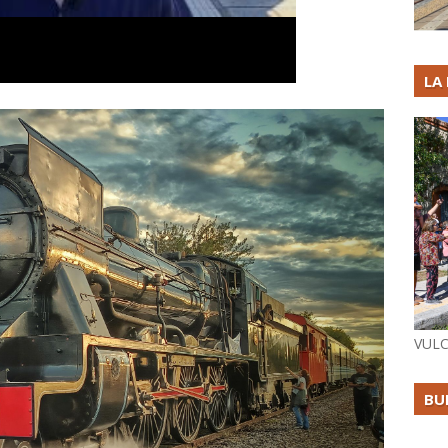
LA
VULC
BU