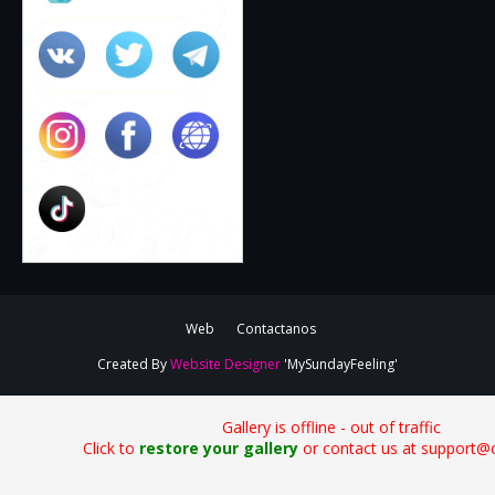
Web
Contactanos
Created By
Website Designer
'MySundayFeeling'
Gallery is offline - out of traffic
Click to
restore your gallery
or contact us at support@