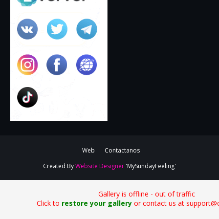
Web
Contactanos
Created By
Website Designer
'MySundayFeeling'
Gallery is offline - out of traffic
Click to
restore your gallery
or contact us at support@