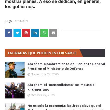
mostrar planes.
A eso se dedican, en general,
los gobiernos.
Tags:
OPINIÓN
ENTRADAS QUE PUEDEN INTERESARTE
Abraham: Nombramiento del Teniente General
Presti en el Ministerio de Defensa
Noviembre 24, 2025
Abraham: El "menemileísmo" se impuso al
kirchnerismo
Octubre 29, 2025
No es solo la economía: las áreas clave que el