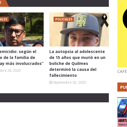
E
IALES
POLICIALES
femicidio: según el
La autopsia al adolescente
 de la familia de
de 15 años que murió en un
hay más involucrados”
boliche de Quilmes
determinó la causa del
mbre 28, 2025
CAFE
fallecimiento
Septiembre 02, 2025
PU