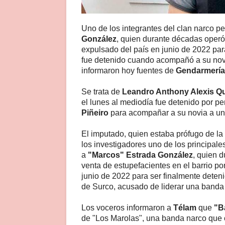
Uno de los integrantes del clan narco p
González
, quien durante décadas operó 
expulsado del país en junio de 2022 pa
fue detenido cuando acompañó a su novia
informaron hoy fuentes de
Gendarmería
Se trata de
Leandro Anthony Alexis Q
el lunes al mediodía fue detenido por 
Piñeiro
para acompañar a su novia a una
El imputado, quien estaba prófugo de la
los investigadores uno de los principal
a
"Marcos" Estrada González
, quien 
venta de estupefacientes en el barrio po
junio de 2022 para ser finalmente deteni
de Surco, acusado de liderar una banda 
Los voceros informaron a
Télam
que
"B
de "Los Marolas", una banda narco que o