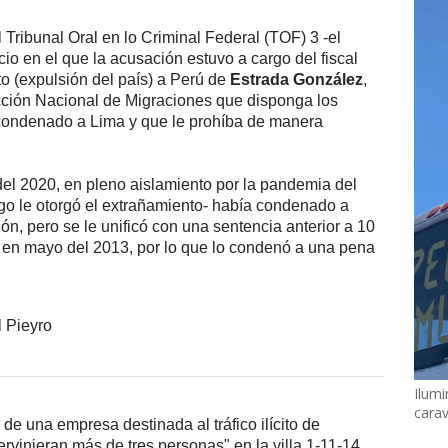
 Tribunal Oral en lo Criminal Federal (TOF) 3 -el
io en el que la acusación estuvo a cargo del fiscal
to (expulsión del país) a Perú de
Estrada González
,
irección Nacional de Migraciones que disponga los
l condenado a Lima y que le prohíba de manera
el 2020, en pleno aislamiento por la pandemia del
go le otorgó el extrañamiento- había condenado a
n, pero se le unificó con una sentencia anterior a 10
a en mayo del 2013, por lo que lo condenó a una pena
Ilumi
cara
de una empresa destinada al tráfico ilícito de
ervinieran más de tres personas" en la villa 1-11-14,