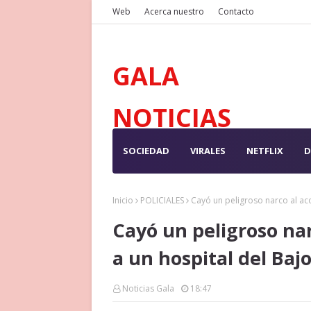
Web
Acerca nuestro
Contacto
GALA
NOTICIAS
SOCIEDAD
VIRALES
NETFLIX
D
Inicio
POLICIALES
Cayó un peligroso narco al ac
Cayó un peligroso na
a un hospital del Bajo
Noticias Gala
18:47