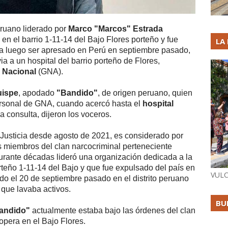
eruano liderado por
Marco "Marcos" Estrada
en el barrio 1-11-14 del Bajo Flores porteño y fue
LA
ra luego ser apresado en Perú en septiembre pasado,
 a un hospital del barrio porteño de Flores,
 Nacional
(GNA).
uispe
, apodado
"Bandido"
, de origen peruano, quien
personal de GNA, cuando acercó hasta el
hospital
 consulta, dijeron los voceros.
 Justicia desde agosto de 2021, es considerado por
es miembros del clan narcocriminal perteneciente
durante décadas lideró una organización dedicada a la
rteño 1-11-14 del Bajo y que fue expulsado del país en
VULC
do el 20 de septiembre pasado en el distrito peruano
que lavaba activos.
BU
andido"
actualmente estaba bajo las órdenes del clan
pera en el Bajo Flores.