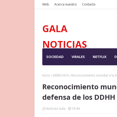
Web
Acerca nuestro
Contacto
GALA
NOTICIAS
SOCIEDAD
VIRALES
NETFLIX
D
Inicio
DERECHOS
Reconocimiento mundial a la 
Reconocimiento mundi
defensa de los DDHH
Noticias Gala
18:44