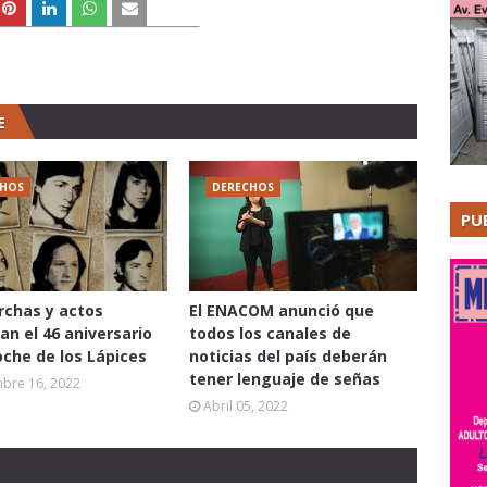
E
CHOS
DERECHOS
PU
chas y actos
El ENACOM anunció que
an el 46 aniversario
todos los canales de
oche de los Lápices
noticias del país deberán
tener lenguaje de señas
mbre 16, 2022
Abril 05, 2022